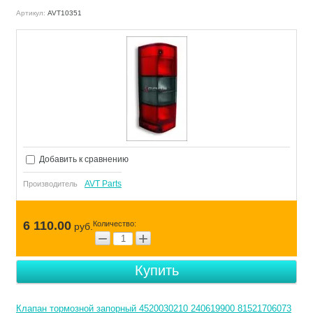
Артикул:
AVT10351
Добавить к сравнению
AVT Parts
Производитель
6 110.00
Количество:
руб.
−
+
Купить
Клапан тормозной запорный 4520030210 240619900 81521706073