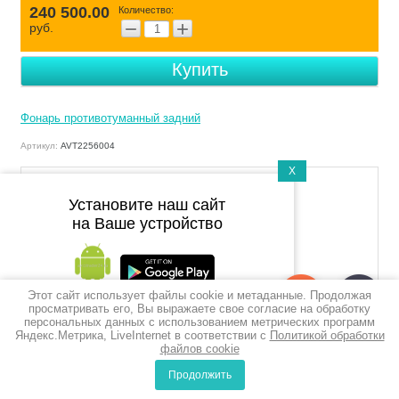
240 500.00
Количество:
−
+
руб.
Подножка левая
Купить
Щит тормозного механизма
Фонарь противотуманный задний
Цилиндр моторный тормоз
Артикул:
AVT2256004
Воздухоосушитель в сборе с
X
клапаном
Установите наш сайт
на Ваше устройство
Подножка правая
Реле стартера
Этот сайт использует файлы cookie и метаданные. Продолжая
Подпишитесь на рассылку
просматривать его, Вы выражаете свое согласие на обработку
Головка блока цилиндров без
персональных данных с использованием метрических программ
push-уведомлений
Добавить к сравнению
клапанов
Яндекс.Метрика, LiveInternet в соответствии с
Политикой обработки
файлов cookie
Подписаться
MAN
Производитель
Продолжить
0
0
Крышка
Сравнение
Корзина