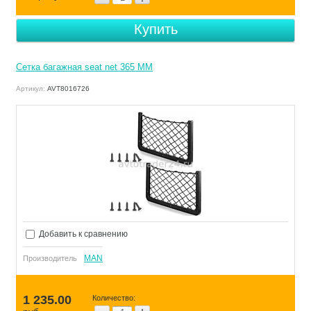
Клапан уровня
Купить
Крыло заднее
Сетка багажная seat net 365 MM
Угол кабины правый
Артикул:
AVT8016726
Угол кабины левый
Датчик давления масла
Компрессор кондиционера
Коллектор выпускной
Добавить к сравнению
Клапан тормозной системы
MAN
Производитель
Труба передняя выхлопная
1 235.00
Количество: