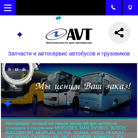
Запчасти и автосервис автобусов и грузовиков
Автотрейдер- оптовый поставщик запчастей для автобусов ,
грузовиков и спецтехники MERCEDES, MAN, EVOBUS, BOSCH,
BUSCOMFORT, NEOPLAN, SETRA, SCANIA, IVECO, RENAULT,
DAF, VOLVO, CATERPILLAR, JAC, LIEBHERR, KOMATSU, JCB,