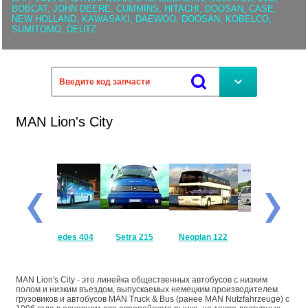
BOBCAT, JOHN DEERE, CUMMINS, HITACHI, DOOSAN, CASE,
NEW HOLLAND, KAWASAKI, DAEWOO, DOOSAN, KOBELCO,
SUMITOMO, DEUTZ
MAN Lion's City
ercedes 404
Setra 215
Neoplan 122
Setra 315
Setra 
MAN Lion's City - это линейка общественных автобусов с низким
полом и низким въездом, выпускаемых немецким производителем
грузовиков и автобусов MAN Truck & Bus (ранее MAN Nutzfahrzeuge) с