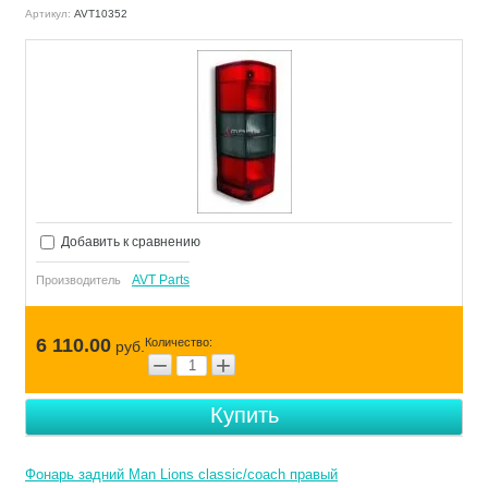
Артикул:
AVT10352
Добавить к сравнению
AVT Parts
Производитель
6 110.00
Количество:
руб.
−
+
Купить
Фонарь задний Man Lions classic/coach правый