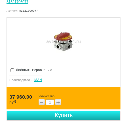
81521706077
Артикул:
81521706077
Добавить к сравнению
MAN
Производитель
37 960.00
Количество:
−
+
руб.
Купить