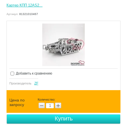
Картер КПП 12AS2...
Артикул:
81321010467
Добавить к сравнению
ZF
Производитель
Цена по
Количество:
−
+
запросу
Купить