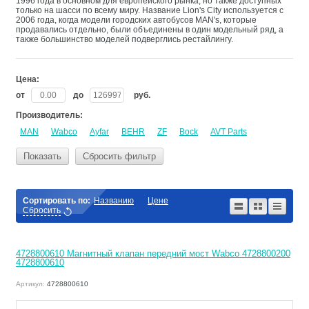
1996 года в основном для европейского рынка, но также доступных
только на шасси по всему миру. Название Lion's City используется с
2006 года, когда модели городских автобусов MAN's, которые
продавались отдельно, были объединены в один модельный ряд, а
также большинство моделей подверглись рестайлингу.
Цена:
от
до
руб.
Производитель:
MAN
Wabco
Ayfar
BEHR
ZF
Bock
AVT Parts
Показать
Сбросить фильтр
Сортировать по:
Названию
Цене
Сбросить
4728800610 Магнитный клапан передний мост Wabco 4728800200
4728800610
Артикул:
4728800610