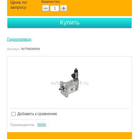
Цена по
Количество:
−
+
запросу
Шестерня солнечная
Купить
Подножка бампер
Гидропривод
Комплект дифференциала
Артикул:
AVT6606064
Главный тормозной цилиндр
Вал коленчатый
Цилиндр управления
включением
Комплект для
Добавить к сравнению
техообслуживания
MAN
Производитель
Цилиндр рулевого механизма