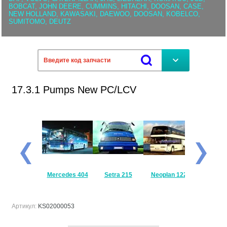
BOBCAT, JOHN DEERE, CUMMINS, HITACHI, DOOSAN, CASE,
NEW HOLLAND, KAWASAKI, DAEWOO, DOOSAN, KOBELCO,
SUMITOMO, DEUTZ
17.3.1 Pumps New PC/LCV
Mercedes
Mercedes 404
Setra 215
Neoplan 122
Setra 
Travego
Артикул:
KS02000053