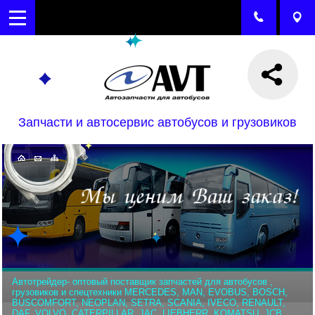
Запчасти и автосервис автобусов и грузовиков
Автотрейдер- оптовый поставщик запчастей для автобусов ,
грузовиков и спецтехники MERCEDES, MAN, EVOBUS, BOSCH,
BUSCOMFORT, NEOPLAN, SETRA, SCANIA, IVECO, RENAULT,
DAF, VOLVO, CATERPILLAR, JAC, LIEBHERR, KOMATSU, JCB,