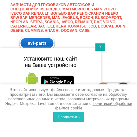
ЗАПЧАСТИ ДЛЯ ГРУЗОВИКОВ АВТОБУСОВ И
СПЕЦТЕХНИКИ МЕРСЕДЕС МАН МERCEDES MAN VOLVO
IVECO DAF RENAULT ВОЛЬВО ДАФ РЕНО СКАНИЯ ИВЕКО
BPW SAF MERCEDES, MAN, EVOBUS, BOSCH, BUSCOMFORT,
NEOPLAN, SETRA, SCANIA, IVECO, RENAULT, DAF, VOLVO,
CATERPILLAR, JAC, LIEBHERR, KOMATSU, JCB, BOBCAT, JOHN
DEERE, CUMMINS, HITACHI, DOOSAN, CASE
X
Установите наш сайт
на Ваше устройство
Этот сайт использует файлы cookie и метаданные. Продолжая
Подпишитесь на рассылку
просматривать его, Вы выражаете свое согласие на обработку
персональных данных с использованием метрических программ
push-уведомлений
Яндекс.Метрика, LiveInternet в соответствии с
Политикой обработки
файлов cookie
Подписаться
Продолжить
0
0
Сравнение
Корзина
© 2010-2017 ООО Викойл