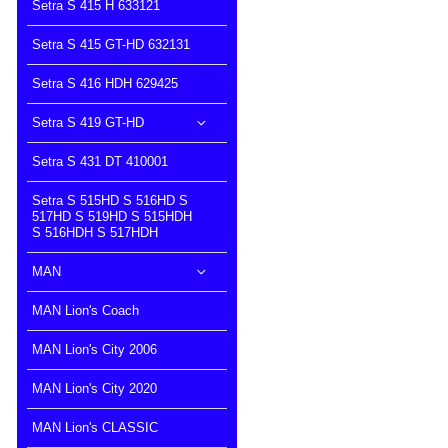
Setra S 415 H 633121
Setra S 415 GT-HD 632131
Setra S 416 HDH 629425
Setra S 419 GT-HD
Setra S 431 DT 410001
Setra S 515HD S 516HD S
517HD S 519HD S 515HDH
S 516HDH S 517HDH
MAN
MAN Lion's Coach
MAN Lion's City 2006
MAN Lion's City 2020
MAN Lion's CLASSIC