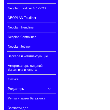
Neoplan Skyliner N 1222/3
NEOPLAN Tourliner
Neoplan Trendliner
Neoplan Centroliner
Neoplan Jetliner
Зеркала и комплектующие
Амортизаторы сидений,
багажника и капота
Оптика
Радиаторы
Ручки и замки багажника
Запчасти для