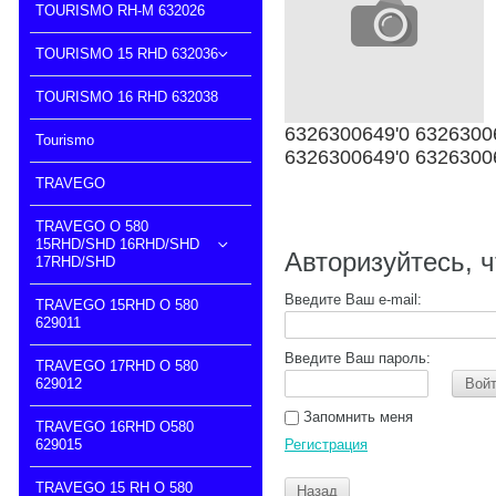
TOURISMO RH-M 632026
TOURISMO 15 RHD 632036
TOURISMO 16 RHD 632038
6326300649'0 6326300
Tourismo
6326300649'0 6326300
TRAVEGO
TRAVEGO O 580
15RHD/SHD 16RHD/SHD
Авторизуйтесь, 
17RHD/SHD
Введите Ваш e-mail:
TRAVEGO 15RHD O 580
629011
Введите Ваш пароль:
TRAVEGO 17RHD O 580
629012
Вой
Запомнить меня
TRAVEGO 16RHD O580
629015
Регистрация
TRAVEGO 15 RH O 580
Назад