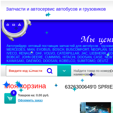
Запчасти и автосервис автобусов и грузовиков
Автотрейдер- оптовый поставщик запчастей для автобусов , грузови
MERCEDES, MAN, EVOBUS, BOSCH, BUSCOMFORT, NEOPLAN, SE
IVECO, RENAULT, DAF, VOLVO, CATERPILLAR, JAC, LIEBHERR, K
BOBCAT, JOHN DEERE, CUMMINS, HITACHI, DOOSAN, CASE, NEW
KAWASAKI, DAEWOO, DOOSAN, KOBELCO, SUMITOMO, DEUTZ
Найдите товар по номеру 
О
наименованию
Моя корзина
6326300649'0 SPRI
0
Товаров на:
0.00 руб.
Оформить заказ