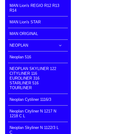
MAN Lion's REGIO R12 R13
R14
MAN Lion's STAR
MAN ORIGINAL
NEOPLAN
Neoplan 516
NEOPLAN SKYLINER 122
CITYLINER 116
EUROLINER 316
STARLINER 516
TOURLINER
Neoplan Cytiliner 1116/3
Neoplan Cityliner N 1217 N
1218 C L
Neoplan Skyliner N 1122/3 L
C