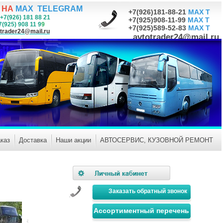
 НА
MAX TELEGRAM
+7(926)181-88-21
MAX T
+7(926) 181 88 21
+7(925)908-11-99
MAX T
 908 11 9
9
+7(925)589-52-83
MAX T
trader24@mail.ru
avtotrader24@mail.ru
каз
Доставка
Наши акции
АВТОСЕРВИС, КУЗОВНОЙ РЕМОНТ
Заказать обратный звонок
Ассортиментный перечень