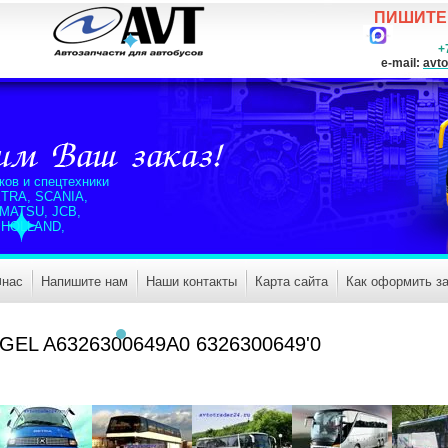
ПИШИТЕ
+7(925)
e-mail:
avto
ков и спецтехники
TRA, SCANIA,
OMATSU, JCB,
 HOLLAND,
и
 нас
Напишите нам
Наши контакты
Карта сайта
Как оформить за
EGEL A6326300649A0 6326300649'0