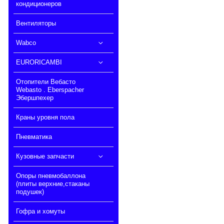
кондиционеров
Вентиляторы
Wabco
EURORICAMBI
Отопители Вебасто
Webasto . Eberspacher
Эбершпехер
Краны уровня пола
Пневматика
Кузовные запчасти
Опоры пневмобаллона
(плиты верхние,стаканы
подушек)
Гофра и хомуты