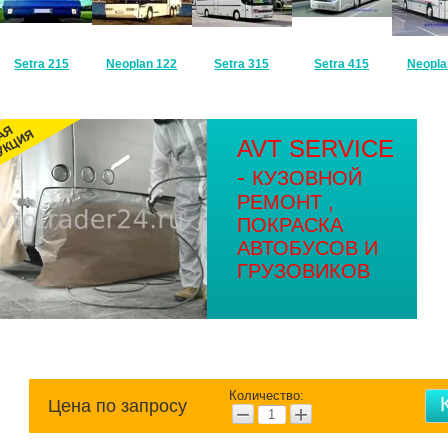
etra 215
Neoplan 122
Setra 315
Setra 415
Neoplan 11
AVT SERVICE
-
КУЗОВНОЙ
РЕМОНТ ,
ПОКРАСКА
АВТОБУСОВ И
ГРУЗОВИКОВ
Количество:
Цена по запросу
−
+