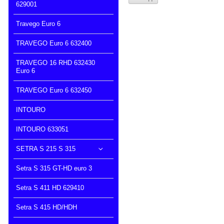
629001
Travego Euro 6
TRAVEGO Euro 6 632400
TRAVEGO 16 RHD 632430
Euro 6
TRAVEGO Euro 6 632450
INTOURO
INTOURO 633051
SETRA S 215 S 315
Setra S 315 GT-HD euro 3
Setra S 411 HD 629410
Setra S 415 HD/HDH