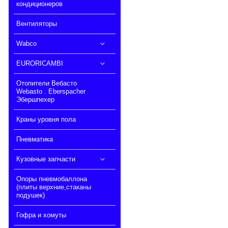
кондиционеров
Вентиляторы
Wabco
EURORICAMBI
Отопители Вебасто
Webasto . Eberspacher
Эбершпехер
Краны уровня пола
Пневматика
Кузовные запчасти
Опоры пневмобаллона
(плиты верхние,стаканы
подушек)
Гофра и хомуты