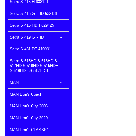
Setra S 415 H 633121
Setra S 415 GT-HD 632131
Setra S 416 HDH 629425
Setra S 419 GT-HD
Setra S 431 DT 410001
Setra S 515HD S 516HD S
517HD S 519HD S 515HDH
S 516HDH S 517HDH
MAN
MAN Lion's Coach
MAN Lion's City 2006
MAN Lion's City 2020
MAN Lion's CLASSIC