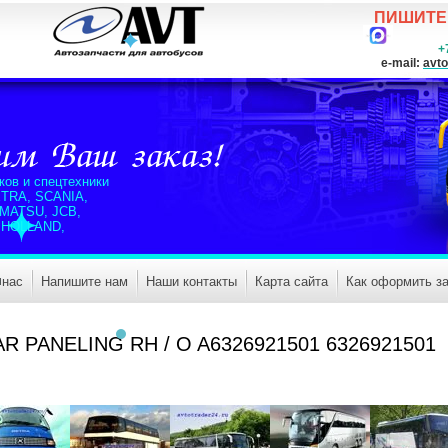
ПИШИТЕ
+7(925)
e-mail:
avto
ков и спецтехники
TRA, SCANIA,
OMATSU, JCB,
 HOLLAND,
и
 нас
Напишите нам
Наши контакты
Карта сайта
Как оформить за
LAR PANELING RH / O A6326921501 6326921501