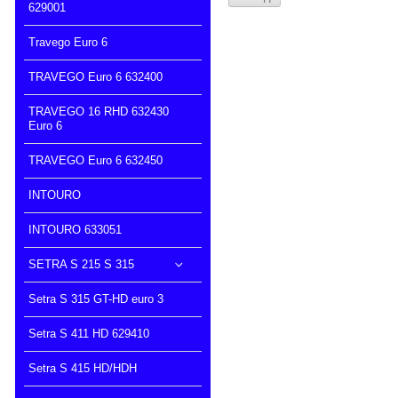
629001
Travego Euro 6
TRAVEGO Euro 6 632400
TRAVEGO 16 RHD 632430
Euro 6
TRAVEGO Euro 6 632450
INTOURO
INTOURO 633051
SETRA S 215 S 315
Setra S 315 GT-HD euro 3
Setra S 411 HD 629410
Setra S 415 HD/HDH