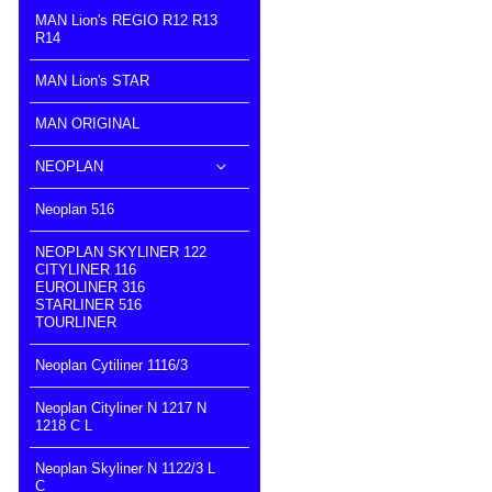
MAN Lion's REGIO R12 R13
R14
MAN Lion's STAR
MAN ORIGINAL
NEOPLAN
Neoplan 516
NEOPLAN SKYLINER 122
CITYLINER 116
EUROLINER 316
STARLINER 516
TOURLINER
Neoplan Cytiliner 1116/3
Neoplan Cityliner N 1217 N
1218 C L
Neoplan Skyliner N 1122/3 L
C