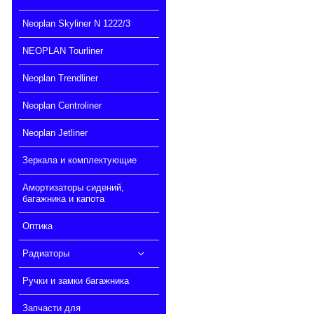
Neoplan Skyliner N 1222/3
NEOPLAN Tourliner
Neoplan Trendliner
Neoplan Centroliner
Neoplan Jetliner
Зеркала и комплектующие
Амортизаторы сидений,
багажника и капота
Оптика
Радиаторы
Ручки и замки багажника
Запчасти для