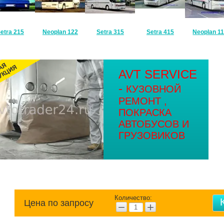
etra 215
Neoplan 122
Setra 315
Setra 415
Neoplan 11
AVT SERVICE
-
КУЗОВНОЙ
РЕМОНТ ,
ПОКРАСКА
АВТОБУСОВ И
ГРУЗОВИКОВ
Количество:
Цена по запросу
−
+