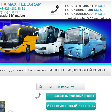
 НА
MAX TELEGRAM
+7(926)181-88-21
MAX T
+7(926) 181 88 21
+7(925)908-11-99
MAX T
 908 11 9
9
+7(925)589-52-83
MAX T
trader24@mail.ru
avtotrader24@mail.ru
каз
Доставка
Наши акции
АВТОСЕРВИС, КУЗОВНОЙ РЕМОНТ
Заказать обратный звонок
Ассортиментный перечень