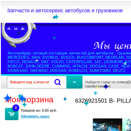
Запчасти и автосервис автобусов и грузовиков
Автотрейдер- оптовый поставщик запчастей для автобусов , грузови
MERCEDES, MAN, EVOBUS, BOSCH, BUSCOMFORT, NEOPLAN, SE
IVECO, RENAULT, DAF, VOLVO, CATERPILLAR, JAC, LIEBHERR, K
BOBCAT, JOHN DEERE, CUMMINS, HITACHI, DOOSAN, CASE, NEW
KAWASAKI, DAEWOO, DOOSAN, KOBELCO, SUMITOMO, DEUTZ
Найдите товар по номеру 
О
наименованию
Моя корзина
6326921501 B- PIL
0
Товаров на:
0.00 руб.
Оформить заказ