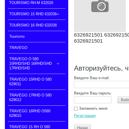
TOURISMO RH-M 632026
TOURISMO 15 RHD 632036
TOURISMO 16 RHD 632038
6326921501 63269215
Tourismo
6326921501
TRAVEGO
TRAVEGO O 580
15RHD/SHD 16RHD/SHD
Авторизуйтесь, 
17RHD/SHD
Введите Ваш e-mail:
TRAVEGO 15RHD O 580
629011
Введите Ваш пароль:
TRAVEGO 17RHD O 580
629012
Вой
Запомнить меня
TRAVEGO 16RHD O580
629015
Регистрация
TRAVEGO 15 RH O 580
Назад