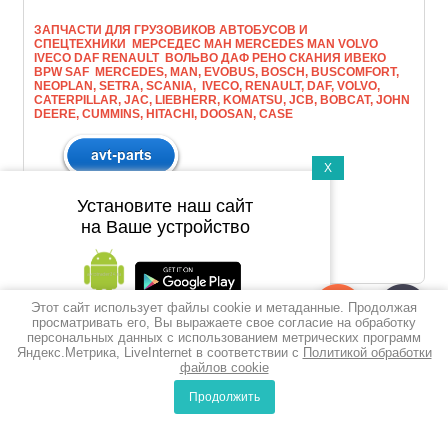
ЗАПЧАСТИ ДЛЯ ГРУЗОВИКОВ АВТОБУСОВ И
СПЕЦТЕХНИКИ МЕРСЕДЕС МАН МERCEDES MAN VOLVO
IVECO DAF RENAULT ВОЛЬВО ДАФ РЕНО СКАНИЯ ИВЕКО
BPW SAF MERCEDES, MAN, EVOBUS, BOSCH, BUSCOMFORT,
NEOPLAN, SETRA, SCANIA, IVECO, RENAULT, DAF, VOLVO,
CATERPILLAR, JAC, LIEBHERR, KOMATSU, JCB, BOBCAT, JOHN
DEERE, CUMMINS, HITACHI, DOOSAN, CASE
X
Установите наш сайт
на Ваше устройство
Этот сайт использует файлы cookie и метаданные. Продолжая
Подпишитесь на рассылку
просматривать его, Вы выражаете свое согласие на обработку
персональных данных с использованием метрических программ
push-уведомлений
Яндекс.Метрика, LiveInternet в соответствии с
Политикой обработки
файлов cookie
Подписаться
Продолжить
0
0
Сравнение
Корзина