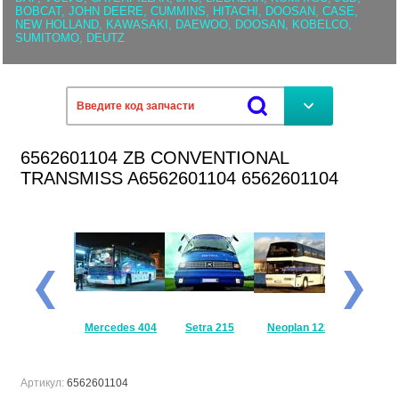
BOBCAT, JOHN DEERE, CUMMINS, HITACHI, DOOSAN, CASE,
NEW HOLLAND, KAWASAKI, DAEWOO, DOOSAN, KOBELCO,
SUMITOMO, DEUTZ
6562601104 ZB CONVENTIONAL
TRANSMISS A6562601104 6562601104
Mercedes
Mercedes 404
Setra 215
Neoplan 122
Setra 
Travego
Артикул:
6562601104