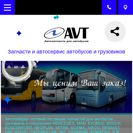
Запчасти и автосервис автобусов и грузовиков
Автотрейдер- оптовый поставщик запчастей для автобусов ,
грузовиков и спецтехники MERCEDES, MAN, EVOBUS, BOSCH,
BUSCOMFORT, NEOPLAN, SETRA, SCANIA, IVECO, RENAULT,
DAF, VOLVO, CATERPILLAR, JAC, LIEBHERR, KOMATSU, JCB,