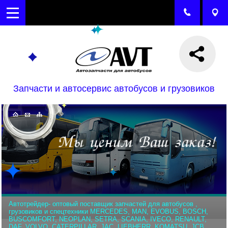
Запчасти и автосервис автобусов и грузовиков
Автотрейдер- оптовый поставщик запчастей для автобусов ,
грузовиков и спецтехники MERCEDES, MAN, EVOBUS, BOSCH,
BUSCOMFORT, NEOPLAN, SETRA, SCANIA, IVECO, RENAULT,
DAF, VOLVO, CATERPILLAR, JAC, LIEBHERR, KOMATSU, JCB,