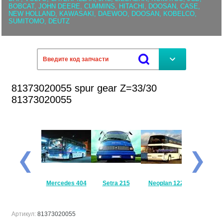
BOBCAT, JOHN DEERE, CUMMINS, HITACHI, DOOSAN, CASE,
NEW HOLLAND, KAWASAKI, DAEWOO, DOOSAN, KOBELCO,
SUMITOMO, DEUTZ
81373020055 spur gear Z=33/30
81373020055
Mercedes
Mercedes 404
Setra 215
Neoplan 122
Setra 
Travego
Артикул:
81373020055