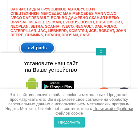
ЗАПЧАСТИ ДЛЯ ГРУЗОВИКОВ АВТОБУСОВ И
СПЕЦТЕХНИКИ МЕРСЕДЕС МАН МERCEDES MAN VOLVO
IVECO DAF RENAULT ВОЛЬВО ДАФ РЕНО СКАНИЯ ИВЕКО
BPW SAF MERCEDES, MAN, EVOBUS, BOSCH, BUSCOMFORT,
NEOPLAN, SETRA, SCANIA, IVECO, RENAULT, DAF, VOLVO,
CATERPILLAR, JAC, LIEBHERR, KOMATSU, JCB, BOBCAT, JOHN
DEERE, CUMMINS, HITACHI, DOOSAN, CASE
X
Установите наш сайт
на Ваше устройство
Этот сайт использует файлы cookie и метаданные. Продолжая
Подпишитесь на рассылку
просматривать его, Вы выражаете свое согласие на обработку
персональных данных с использованием метрических программ
push-уведомлений
Яндекс.Метрика, LiveInternet в соответствии с
Политикой обработки
файлов cookie
Подписаться
Продолжить
0
0
Сравнение
Корзина