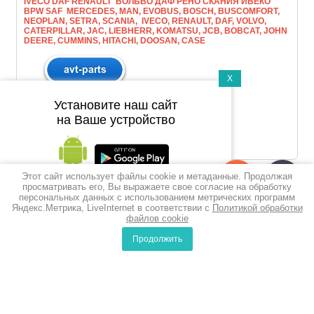
IVECO DAF RENAULT ВОЛЬВО ДАФ РЕНО СКАНИЯ ИВЕКО
BPW SAF MERCEDES, MAN, EVOBUS, BOSCH, BUSCOMFORT,
NEOPLAN, SETRA, SCANIA, IVECO, RENAULT, DAF, VOLVO,
CATERPILLAR, JAC, LIEBHERR, KOMATSU, JCB, BOBCAT, JOHN
DEERE, CUMMINS, HITACHI, DOOSAN, CASE
X
Установите наш сайт
на Ваше устройство
Этот сайт использует файлы cookie и метаданные. Продолжая
Подпишитесь на рассылку
просматривать его, Вы выражаете свое согласие на обработку
персональных данных с использованием метрических программ
push-уведомлений
Яндекс.Метрика, LiveInternet в соответствии с
Политикой обработки
файлов cookie
Подписаться
Продолжить
0
0
Сравнение
Корзина
© 2010-2017 ООО Викойл
Политика конфиденциальности
Создание,
разработка сайта
— студия Мегагрупп.ру.