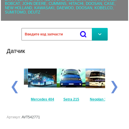
BOBCAT, JOHN DEERE, CUMMINS, HITACHI, DOOSAN, CASE,
NEW HOLLAND, KAWASAKI, DAEWOO, DOOSAN, KOBELCO,
SUMITOMO, DEUTZ
Датчик
Mercedes
Mercedes 404
Setra 215
Neoplan 122
Setra 
Travego
Артикул:
AVT542771