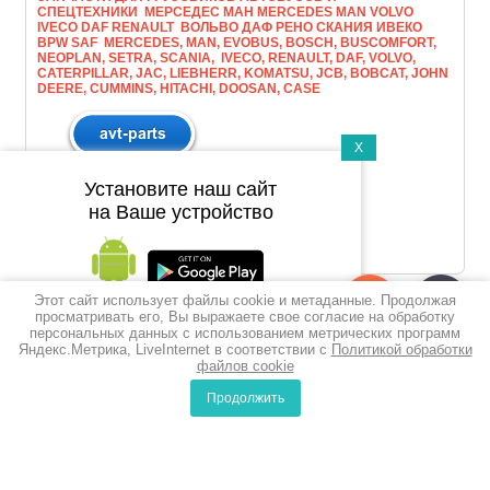
СПЕЦТЕХНИКИ МЕРСЕДЕС МАН МERCEDES MAN VOLVO
IVECO DAF RENAULT ВОЛЬВО ДАФ РЕНО СКАНИЯ ИВЕКО
BPW SAF MERCEDES, MAN, EVOBUS, BOSCH, BUSCOMFORT,
NEOPLAN, SETRA, SCANIA, IVECO, RENAULT, DAF, VOLVO,
CATERPILLAR, JAC, LIEBHERR, KOMATSU, JCB, BOBCAT, JOHN
DEERE, CUMMINS, HITACHI, DOOSAN, CASE
X
Установите наш сайт
на Ваше устройство
Этот сайт использует файлы cookie и метаданные. Продолжая
Подпишитесь на рассылку
просматривать его, Вы выражаете свое согласие на обработку
персональных данных с использованием метрических программ
push-уведомлений
Яндекс.Метрика, LiveInternet в соответствии с
Политикой обработки
файлов cookie
Подписаться
Продолжить
0
0
Сравнение
Корзина
© 2010-2017 ООО Викойл
Политика конфиденциальности
Создание,
разработка сайта
— студия Мегагрупп.ру.