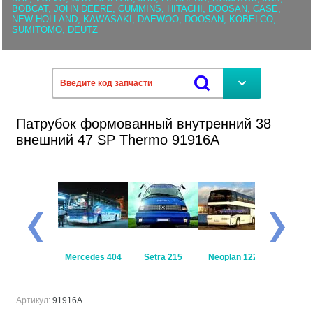
BOBCAT, JOHN DEERE, CUMMINS, HITACHI, DOOSAN, CASE,
NEW HOLLAND, KAWASAKI, DAEWOO, DOOSAN, KOBELCO,
SUMITOMO, DEUTZ
Патрубок формованный внутренний 38
внешний 47 SP Thermo 91916A
Mercedes
Mercedes 404
Setra 215
Neoplan 122
Setra 
Travego
Артикул:
91916A