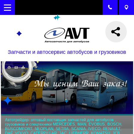
Запчасти и автосервис автобусов и грузовиков
Автотрейдер- оптовый поставщик запчастей для автобусов ,
грузовиков и спецтехники MERCEDES, MAN, EVOBUS, BOSCH,
BUSCOMFORT, NEOPLAN, SETRA, SCANIA, IVECO, RENAULT,
DAF, VOLVO, CATERPILLAR, JAC, LIEBHERR, KOMATSU, JCB,