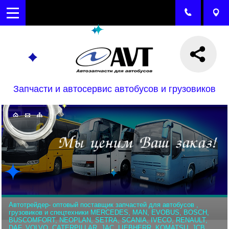
Запчасти и автосервис автобусов и грузовиков
Автотрейдер- оптовый поставщик запчастей для автобусов ,
грузовиков и спецтехники MERCEDES, MAN, EVOBUS, BOSCH,
BUSCOMFORT, NEOPLAN, SETRA, SCANIA, IVECO, RENAULT,
DAF, VOLVO, CATERPILLAR, JAC, LIEBHERR, KOMATSU, JCB,