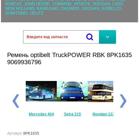
BOBCAT, JOHN DEERE, CUMMINS, HITACHI, DOOSAN, CASE,
NEW HOLLAND, KAWASAKI, DAEWOO, DOOSAN, KOBELCO,
SUMITOMO, DEUTZ
Ремень optibelt TruckPOWER RBK 8PK1635
9069936796
Mercedes
Mercedes 404
Setra 215
Neoplan 122
Setra 
Travego
Артикул:
8PK1635