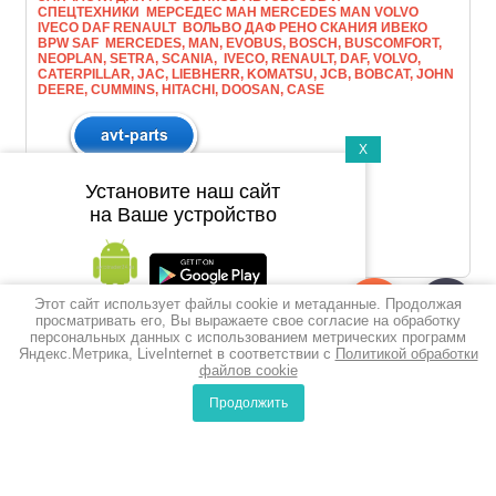
СПЕЦТЕХНИКИ МЕРСЕДЕС МАН МERCEDES MAN VOLVO
IVECO DAF RENAULT ВОЛЬВО ДАФ РЕНО СКАНИЯ ИВЕКО
BPW SAF MERCEDES, MAN, EVOBUS, BOSCH, BUSCOMFORT,
NEOPLAN, SETRA, SCANIA, IVECO, RENAULT, DAF, VOLVO,
CATERPILLAR, JAC, LIEBHERR, KOMATSU, JCB, BOBCAT, JOHN
DEERE, CUMMINS, HITACHI, DOOSAN, CASE
X
Установите наш сайт
на Ваше устройство
Этот сайт использует файлы cookie и метаданные. Продолжая
Подпишитесь на рассылку
просматривать его, Вы выражаете свое согласие на обработку
персональных данных с использованием метрических программ
push-уведомлений
Яндекс.Метрика, LiveInternet в соответствии с
Политикой обработки
файлов cookie
Подписаться
Продолжить
0
0
Сравнение
Корзина
© 2010-2017 ООО Викойл
Политика конфиденциальности
Создание,
разработка сайта
— студия Мегагрупп.ру.