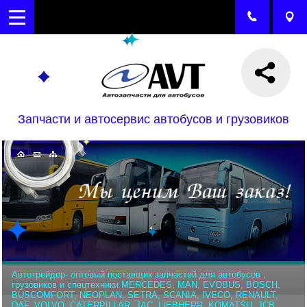
Запчасти и автосервис автобусов и грузовиков
Автотрейдер- оптовый поставщик запчастей для автобусов ,
грузовиков и спецтехники MERCEDES, MAN, EVOBUS, BOSCH,
BUSCOMFORT, NEOPLAN, SETRA, SCANIA, IVECO, RENAULT,
DAF, VOLVO, CATERPILLAR, JAC, LIEBHERR, KOMATSU, JCB,