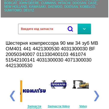
BOBCAT, JOHN DEERE, CUMMINS, HITACHI, DOOSAN, CASE,
NEW HOLLAND, KAWASAKI, DAEWOO, DOOSAN, KOBELCO,
SUMITOMO, DEUTZ
Шестерня компрессора 90 мм 34 зуб MB
OM401 441 4421300530 4031300030 BF
20050340007 011330400103 461074
51542100141 4031300030 4071300030
4421300530
JCB
Запчасти
Запчасти Volvo
Volvo
CAS