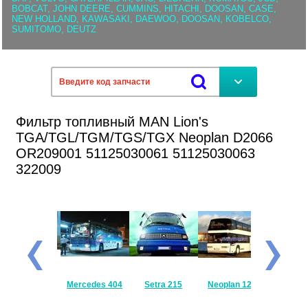
BOBCAT, JOHN DEERE, CUMMINS, HITACHI, DOOSAN, CASE,
NEW HOLLAND, KAWASAKI, DAEWOO, DOOSAN, KOBELCO,
SUMITOMO, DEUTZ
Фильтр топливный MAN Lion's
TGA/TGL/TGM/TGS/TGX Neoplan D2066
OR209001 51125030061 51125030063
322009
Mercedes
Mercedes 404
Setra 215
Neoplan 122
Setra 
Travego