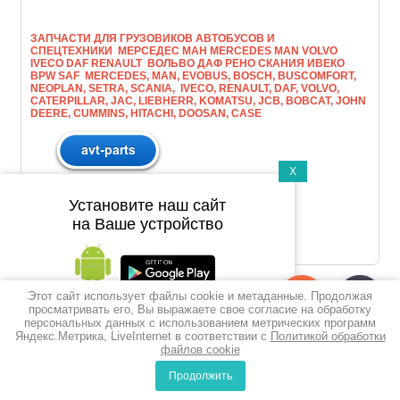
ЗАПЧАСТИ ДЛЯ ГРУЗОВИКОВ АВТОБУСОВ И
СПЕЦТЕХНИКИ МЕРСЕДЕС МАН МERCEDES MAN VOLVO
IVECO DAF RENAULT ВОЛЬВО ДАФ РЕНО СКАНИЯ ИВЕКО
BPW SAF MERCEDES, MAN, EVOBUS, BOSCH, BUSCOMFORT,
NEOPLAN, SETRA, SCANIA, IVECO, RENAULT, DAF, VOLVO,
CATERPILLAR, JAC, LIEBHERR, KOMATSU, JCB, BOBCAT, JOHN
DEERE, CUMMINS, HITACHI, DOOSAN, CASE
X
Установите наш сайт
на Ваше устройство
Этот сайт использует файлы cookie и метаданные. Продолжая
Подпишитесь на рассылку
просматривать его, Вы выражаете свое согласие на обработку
персональных данных с использованием метрических программ
push-уведомлений
Яндекс.Метрика, LiveInternet в соответствии с
Политикой обработки
файлов cookie
Подписаться
Продолжить
0
0
Сравнение
Корзина