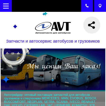
Запчасти и автосервис автобусов и грузовиков
Автотрейдер- оптовый поставщик запчастей для автобусов ,
грузовиков и спецтехники MERCEDES, MAN, EVOBUS, BOSCH,
BUSCOMFORT, NEOPLAN, SETRA, SCANIA, IVECO, RENAULT,
DAF, VOLVO, CATERPILLAR, JAC, LIEBHERR, KOMATSU, JCB,